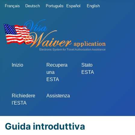
Seleziona la tua lingua
Français
Deutsch
Português
Español
English
Inizio
Recupera
Stato
una
ESTA
ESTA
Richiedere
Assistenza
l'ESTA
Guida introduttiva