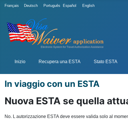
Seleziona la tua lingua
Français
Deutsch
Português
Español
English
Inizio
Recupera una ESTA
Stato ESTA
In viaggio con un ESTA
Nuova ESTA se quella attu
No. L autorizzazione ESTA deve essere valida solo al momento 