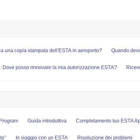
TARE UNA NUOVA DOMANDA ESTA?
a una copia stampata dell'ESTA in aeroporto?
Quando devo
Dove posso rinnovare la mia autorizzazione ESTA?
Ricev
 Program
Guida introduttiva
Completamento tuo ESTA App
to"
In viaggio con un ESTA
Risoluzione dei problemi