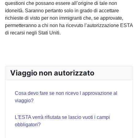
questioni che possano essere all’origine di tale non
idoneità. Saranno pertanto solo in grado di accettare
richieste di visto per non immigranti che, se approvate,
permetteranno a chi non ha ricevuto l’autorizzazione ESTA
di recarsi negli Stati Uniti.
ARTICOLO PRECEDENTE: NUOVA ESTA SE L'AUTORI
ARTICOLO SU
PREC
AVANTI
Viaggio non autorizzato
Cosa devo fare se non ricevo l approvazione al
viaggio?
L'ESTA verrà rifiutata se lascio vuoti i campi
obbligatori?