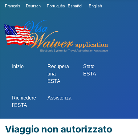
Seleziona la tua lingua
Français
Deutsch
Português
Español
English
Inizio
Recupera
Stato
una
ESTA
ESTA
Richiedere
Assistenza
l'ESTA
Viaggio non autorizzato