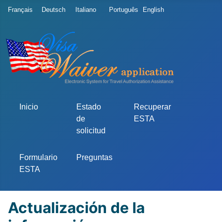
Seleccione su idioma
Français
Deutsch
Italiano
Português
English
Inicio
Estado
Recuperar
de
ESTA
solicitud
Formulario
Preguntas
ESTA
Actualización de la