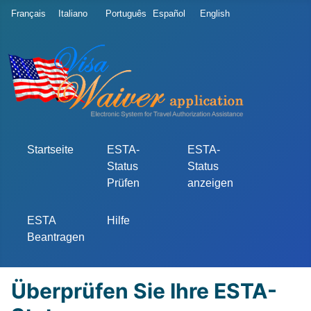
Sprache auswählen
Français
Italiano
Português
Español
English
Startseite
ESTA-
ESTA-
Status
Status
Prüfen
anzeigen
ESTA
Hilfe
Beantragen
Überprüfen Sie Ihre ESTA-