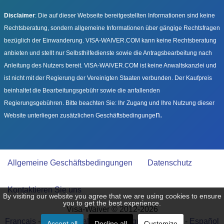
Disclaimer
: Die auf dieser Webseite bereitgestellten Informationen sind keine
Rechtsberatung, sondern allgemeine Informationen über gängige Rechtsfragen
bezüglich der Einwanderung. VISA-WAIVER.COM kann keine Rechtsberatung
anbieten und stellt nur Selbsthilfedienste sowie die Antragsbearbeitung nach
Anleitung des Nutzers bereit. VISA-WAIVER.COM ist keine Anwaltskanzlei und
ist nicht mit der Regierung der Vereinigten Staaten verbunden. Der Kaufpreis
beinhaltet die Bearbeitungsgebühr sowie die anfallenden
Regierungsgebühren. Bitte beachten Sie: Ihr Zugang und Ihre Nutzung dieser
n.
Website unterliegen zusätzlichen Geschäftsbedingunge
Allgemeine Geschäftsbedingungen
Datenschutz
Kontaktieren Sie uns
By visiting our website you agree that we are using cookies to ensure
you to get the best experience.
Visa-Waiver © 2012-2026
Français
-
Deutsch
-
Italiano
-
Português
-
English
-
Español
Accept all
Decline all
Customize