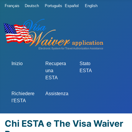
Seleziona la tua lingua
Français
Deutsch
Português
Español
English
Inizio
Recupera
Stato
una
ESTA
ESTA
Richiedere
Assistenza
l'ESTA
Chi ESTA e The Visa Waiver