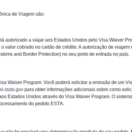
rônica de Viagem são:
tá autorizado a viajar aos Estados Unidos pelo Visa Waiver P
 valor cobrado no cartão de crédito. A autorização de viagem
ustoms and Border Protection) no seu porto de entrada no país.
isa Waiver Program. Você poderá solicitar a emissão de um Visto
el.state.gov
para obter informações adicionais sobre como solic
r aos Estados Unidos através do Visa Waiver Program. O siste
 processamento do pedido ESTA.
e não foi possível uma determinação imediata do seu pedido. E