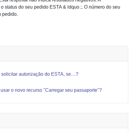
que o status do seu pedido ESTA & ldquo ;. O número do seu
u pedido.
ARTIGO SEGUINTE
SEGUINTE
 solicitar autorização do ESTA, se…?
 usar o novo recurso "Carregar seu passaporte"?