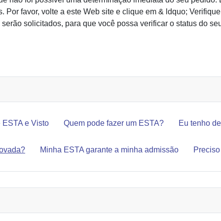
s. Por favor, volte a este Web site e clique em & ldquo; Verifi
erão solicitados, para que você possa verificar o status do se
XA PARA SE INSCREVER NO ESTA?
e ESTA e Visto
Quem pode fazer um ESTA?
Eu tenho de
rovada?
Minha ESTA garante a minha admissão
Preciso