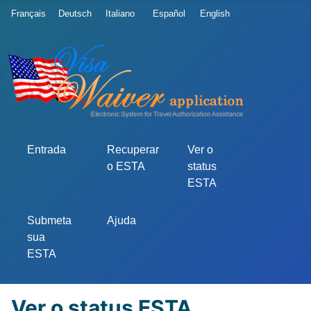
Escolha o seu idioma
Français
Deutsch
Italiano
Español
English
Entrada
Recuperar
Ver o
o ESTA
status
ESTA
Submeta
Ajuda
sua
ESTA
Ver o status ESTA