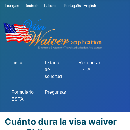
Seleccione su idioma
Français
Deutsch
Italiano
Português
English
Inicio
Estado
Recuperar
de
ESTA
solicitud
Formulario
Preguntas
ESTA
Cuánto dura la visa waiver