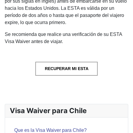
por sus siglas en inglés) antes de embarcarse en su vuelo
hacia los Estados Unidos. La ESTA es válida por un
período de dos años o hasta que el pasaporte del viajero
expire, lo que ocurra primero.
Se recomienda que realice una verificación de su ESTA
Visa Waiver antes de viajar.
RECUPERAR MI ESTA
ARTÍCULO ANTERIOR: PORQUÉ CHILE PUEDE ENTRA
ARTÍCULO SIGUIE
ANTERIOR
SIGUIENTE
Visa Waiver para Chile
Que es la Visa Waiver para Chile?