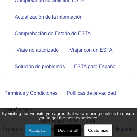
Completando su Solicitud ESTA
Actualización de la información
Comprobación de Estado de ESTA
"Viaje no autorizado"
Viajar con un ESTA
Solución de problemas
ESTA para España
Términos y Condiciones
Políticas de privacidad
Contáctenos
By visiting our website you agree that we are using cookies to ensure
you to get the best experience.
Visa-Waiver © 2012-2026
Français
-
Deutsch
-
Italiano
-
Português
-
English
-
Español
Accept all
Decline all
Customize