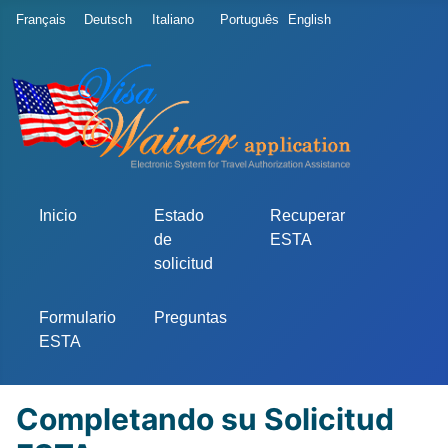
Seleccione su idioma
Français
Deutsch
Italiano
Português
English
Inicio
Estado
Recuperar
de
ESTA
solicitud
Formulario
Preguntas
ESTA
Completando su Solicitud