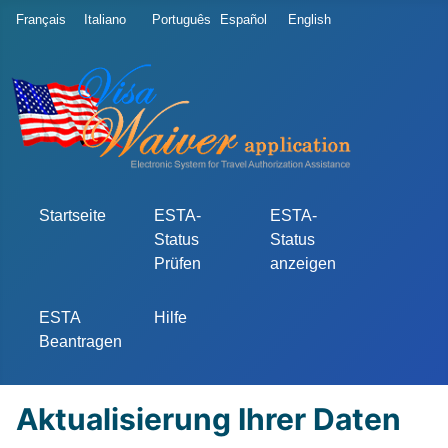
Sprache auswählen
Français
Italiano
Português
Español
English
Startseite
ESTA-
ESTA-
Status
Status
Prüfen
anzeigen
ESTA
Hilfe
Beantragen
Aktualisierung Ihrer Daten