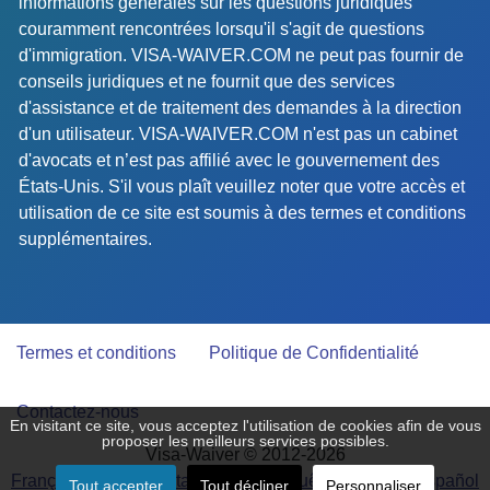
informations générales sur les questions juridiques
couramment rencontrées lorsqu'il s'agit de questions
d'immigration. VISA-WAIVER.COM ne peut pas fournir de
conseils juridiques et ne fournit que des services
d'assistance et de traitement des demandes à la direction
d'un utilisateur. VISA-WAIVER.COM n'est pas un cabinet
d'avocats et n’est pas affilié avec le gouvernement des
États-Unis. S'il vous plaît veuillez noter que votre accès et
utilisation de ce site est soumis à des termes et conditions
supplémentaires.
Termes et conditions
Politique de Confidentialité
Contactez-nous
En visitant ce site, vous acceptez l'utilisation de cookies afin de vous
proposer les meilleurs services possibles.
Visa-Waiver © 2012-2026
Français
-
Deutsch
-
Italiano
-
Português
-
English
-
Español
Tout accepter
Tout décliner
Personnaliser