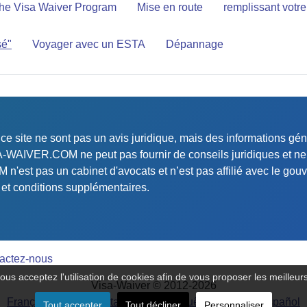
he Visa Waiver Program
Mise en route
remplissant vot
sé"
Voyager avec un ESTA
Dépannage
 ce site ne sont pas un avis juridique, mais des informations g
SA-WAIVER.COM ne peut pas fournir de conseils juridiques et ne 
'est pas un cabinet d'avocats et n’est pas affilié avec le gouve
s et conditions supplémentaires.
actez-nous
 vous acceptez l'utilisation de cookies afin de vous proposer les meilleur
Visa-Waiver © 2012-2026
Français
-
Deutsch
-
Italiano
-
Português
-
English
-
Español
Tout accepter
Tout décliner
Personnaliser